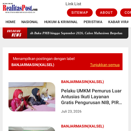
Link List
SITEMAP
ABOUT
CO
HOME
NASIONAL
HUKUM & KRIMINAL
PERISTIWA
KABAR VIRAL
BREAKING
Buka PMB hingga September 2026, Calon Mahasiswa Berpeluang Raih KIP Kuliah
Rektor
NEWS
Menampilkan postingan dengan label
BANJARMASIN(KALSEL)
Tunjukkan semua
BANJARMASIN(KALSEL)
Pelaku UMKM Pemurus Luar
Antusias Ikuti Layanan
Gratis Pengurusan NIB, PIRT,
dan Sertifikat Halal
Juli 23, 2026
BANJARMASIN(KALSEL)