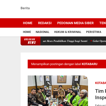
Berita
HOME
REDAKSI
PEDOMAN MEDIA SIBER
TEN
HOME
NASIONAL
HUKUM & KRIMINAL
PERISTIWA
BREAKING
si Ponpes RMA, Perkuat Akses Pendidikan Tinggi bagi Santri
Gelar Operasi Sikat II In
NEWS
Menampilkan postingan dengan label
KOTABARU
KOTAB
Tim 
Insp
Februari