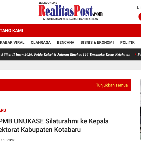
Li
TANG KAMI
KABAR VIRAL
OLAHRAGA
BENCANA
BISNIS & EKONOMI
POLITIK
tan 2026, Polda Kalsel & Jajaran Ringkus 126 Tersangka Kasus Kejahatan
Polda Kalsel Mu
Tunjukkan semua
ARU
PMB UNUKASE Silaturahmi ke Kepala
ektorat Kabupaten Kotabaru
 11, 2026