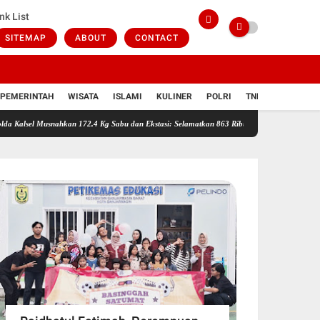
nk List
SITEMAP
ABOUT
CONTACT
PEMERINTAH
WISATA
ISLAMI
KULINER
POLRI
TNI
VIDIO
snahkan 172,4 Kg Sabu dan Ekstasi: Selamatkan 863 Ribu Jiwa dan Hemat Biaya Rehab Rp. 4,