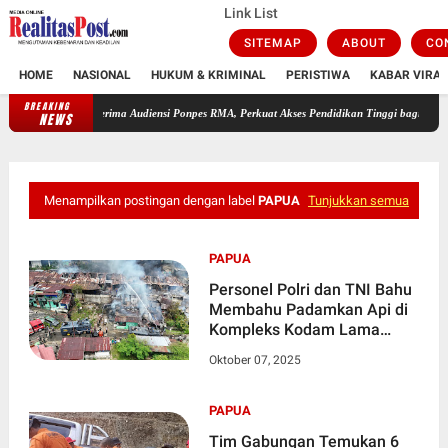
Link List
SITEMAP
ABOUT
CO
HOME
NASIONAL
HUKUM & KRIMINAL
PERISTIWA
KABAR VIRAL
BREAKING
 Audiensi Ponpes RMA, Perkuat Akses Pendidikan Tinggi bagi Santri
Gelar Operasi Sika
NEWS
Menampilkan postingan dengan label
PAPUA
Tunjukkan semua
PAPUA
Personel Polri dan TNI Bahu
Membahu Padamkan Api di
Kompleks Kodam Lama
Jayapura
Oktober 07, 2025
PAPUA
Tim Gabungan Temukan 6