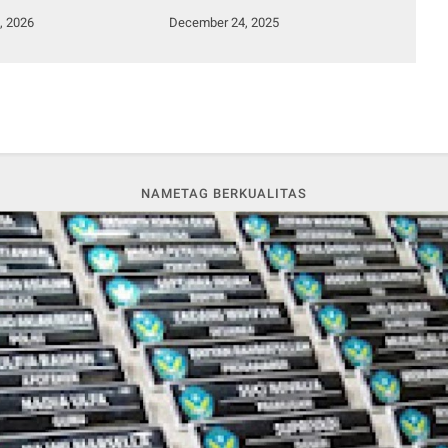
GD Akselerasi
Kemanusiaan
, 2026
December 24, 2025
aut Menjadi Sentra
NAMETAG BERKUALITAS