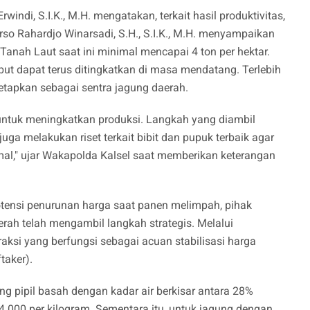
ndi, S.I.K., M.H. mengatakan, terkait hasil produktivitas,
rso Rahardjo Winarsadi, S.H., S.I.K., M.H. menyampaikan
 Tanah Laut saat ini minimal mencapai 4 ton per hektar.
ebut dapat terus ditingkatkan di masa mendatang. Terlebih
etapkan sebagai sentra jagung daerah.
 untuk meningkatkan produksi. Langkah yang diambil
uga melakukan riset terkait bibit dan pupuk terbaik agar
al," ujar Wakapolda Kalsel saat memberikan keterangan
tensi penurunan harga saat panen melimpah, pihak
ah telah mengambil langkah strategis. Melalui
raksi yang berfungsi sebagai acuan stabilisasi harga
taker).
ung pipil basah dengan kadar air berkisar antara 28%
4.000 per kilogram. Sementara itu, untuk jagung dengan