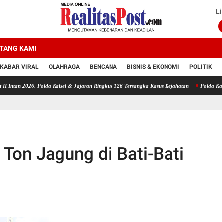
Li
TANG KAMI
KABAR VIRAL
OLAHRAGA
BENCANA
BISNIS & EKONOMI
POLITIK
026, Polda Kalsel & Jajaran Ringkus 126 Tersangka Kasus Kejahatan
Polda Kalsel Musnahk
 Ton Jagung di Bati-Bati