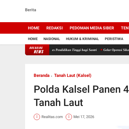
Berita
HOME
REDAKSI
PEDOMAN MEDIA SIBER
TEN
HOME
NASIONAL
HUKUM & KRIMINAL
PERISTIWA
BREAKING
npes RMA, Perkuat Akses Pendidikan Tinggi bagi Santri
Gelar Operasi Sikat II Intan 2
NEWS
Beranda
Tanah Laut (Kalsel)
Polda Kalsel Panen 4
Tanah Laut
Realitas.com
Mei 17, 2026