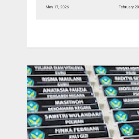
Gelar F
May 17, 2026
February 20
Tanah L
Jagung