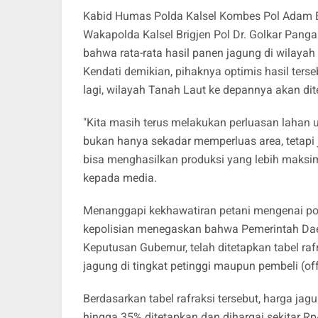
Kabid Humas Polda Kalsel Kombes Pol Adam Erwi
Wakapolda Kalsel Brigjen Pol Dr. Golkar Panga
bahwa rata-rata hasil panen jagung di wilayah
Kendati demikian, pihaknya optimis hasil ters
lagi, wilayah Tanah Laut ke depannya akan dit
"Kita masih terus melakukan perluasan lahan
bukan hanya sekadar memperluas area, tetapi j
bisa menghasilkan produksi yang lebih maksim
kepada media.
Menanggapi kekhawatiran petani mengenai po
kepolisian menegaskan bahwa Pemerintah Daer
Keputusan Gubernur, telah ditetapkan tabel raf
jagung di tingkat petinggi maupun pembeli (off
Berdasarkan tabel rafraksi tersebut, harga jag
hingga 35% ditetapkan dan dihargai sekitar Rp