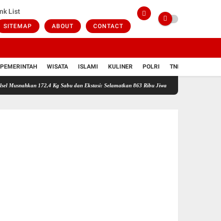
nk List
SITEMAP
ABOUT
CONTACT
PEMERINTAH
WISATA
ISLAMI
KULINER
POLRI
TNI
VIDIO
an 172,4 Kg Sabu dan Ekstasi: Selamatkan 863 Ribu Jiwa dan Hemat Biaya Rehab Rp. 4,3 Tri