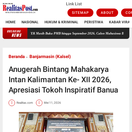
Link List
SITEMAP
ABOUT
CO
HOME
NASIONAL
HUKUM & KRIMINAL
PERISTIWA
KABAR VIRAL
BREAKING
Masih Buka PMB hingga September 2026, Calon Mahasiswa Berpeluang Raih KIP Kuliah
NEWS
Beranda
Banjarmasin (Kalsel)
Anugerah Bintang Mahakarya
Intan Kalimantan Ke- XII 2026,
Apresiasi Tokoh Inspiratif Banua
Realitas.com
Mei 11, 2026