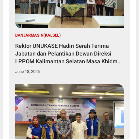
BANJARMASIN(KALSEL)
Rektor UNUKASE Hadiri Serah Terima
Jabatan dan Pelantikan Dewan Direksi
LPPOM Kalimantan Selatan Masa Khidmat
2026–2031
June 18, 2026