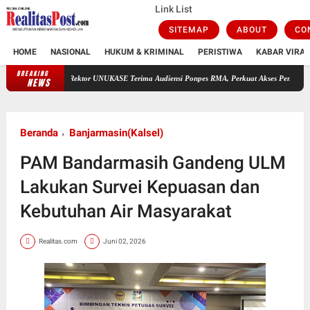
Link List
SITEMAP
ABOUT
CO
HOME
NASIONAL
HUKUM & KRIMINAL
PERISTIWA
KABAR VIRAL
BREAKING
tor UNUKASE Terima Audiensi Ponpes RMA, Perkuat Akses Pendidikan Tinggi bagi Santri
NEWS
Beranda
Banjarmasin(Kalsel)
PAM Bandarmasih Gandeng ULM
Lakukan Survei Kepuasan dan
Kebutuhan Air Masyarakat
Realitas.com
Juni 02, 2026