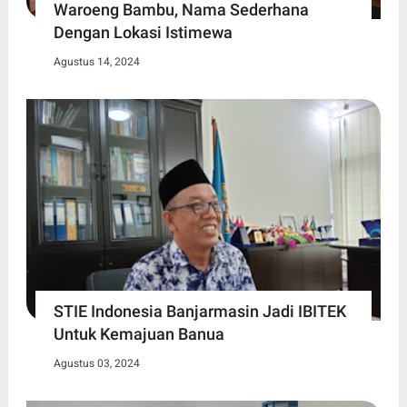
Waroeng Bambu, Nama Sederhana
Dengan Lokasi Istimewa
Agustus 14, 2024
STIE Indonesia Banjarmasin Jadi IBITEK
Untuk Kemajuan Banua
Agustus 03, 2024