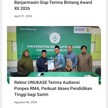
Banjarmasin Siap Terima Bintang Award
XII 2026
April 01, 2026
Rektor UNUKASE Terima Audiensi
Ponpes RMA, Perkuat Akses Pendidikan
Tinggi bagi Santri
Agustus 06, 2026