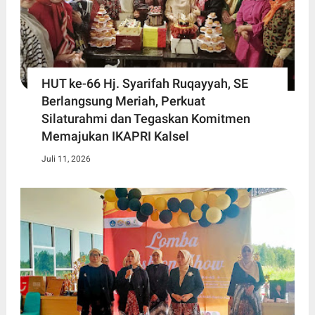
HUT ke-66 Hj. Syarifah Ruqayyah, SE
Berlangsung Meriah, Perkuat
Silaturahmi dan Tegaskan Komitmen
Memajukan IKAPRI Kalsel
Juli 11, 2026