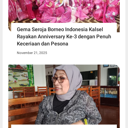
Gema Seroja Borneo Indonesia Kalsel
Rayakan Anniversary Ke-3 dengan Penuh
Keceriaan dan Pesona
November 21, 2025