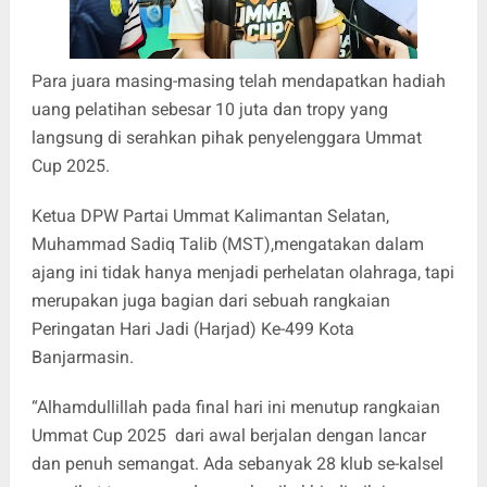
Para juara masing-masing telah mendapatkan hadiah
uang pelatihan sebesar 10 juta dan tropy yang
langsung di serahkan pihak penyelenggara Ummat
Cup 2025.
Ketua DPW Partai Ummat Kalimantan Selatan,
Muhammad Sadiq Talib (MST),mengatakan dalam
ajang ini tidak hanya menjadi perhelatan olahraga, tapi
merupakan juga bagian dari sebuah rangkaian
Peringatan Hari Jadi (Harjad) Ke-499 Kota
Banjarmasin.
“Alhamdullillah pada final hari ini menutup rangkaian
Ummat Cup 2025 dari awal berjalan dengan lancar
dan penuh semangat. Ada sebanyak 28 klub se-kalsel