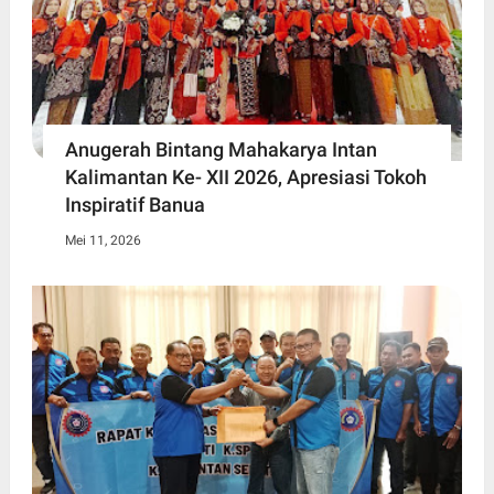
Anugerah Bintang Mahakarya Intan
Kalimantan Ke- XII 2026, Apresiasi Tokoh
Inspiratif Banua
Mei 11, 2026