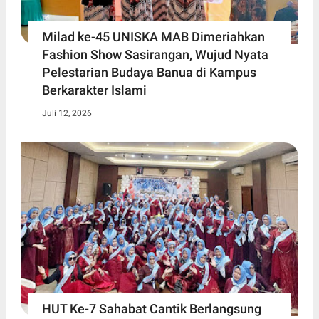
Milad ke-45 UNISKA MAB Dimeriahkan
Fashion Show Sasirangan, Wujud Nyata
Pelestarian Budaya Banua di Kampus
Berkarakter Islami
Juli 12, 2026
HUT Ke-7 Sahabat Cantik Berlangsung