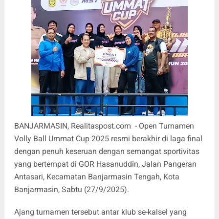
BANJARMASIN, Realitaspost.com - Open Turnamen
Volly Ball Ummat Cup 2025 resmi berakhir di laga final
dengan penuh keseruan dengan semangat sportivitas
yang bertempat di GOR Hasanuddin, Jalan Pangeran
Antasari, Kecamatan Banjarmasin Tengah, Kota
Banjarmasin, Sabtu (27/9/2025).
Ajang turnamen tersebut antar klub se-kalsel yang