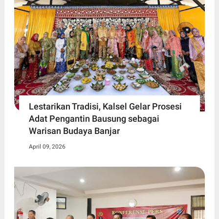
Lestarikan Tradisi, Kalsel Gelar Prosesi
Adat Pengantin Bausung sebagai
Warisan Budaya Banjar
April 09, 2026