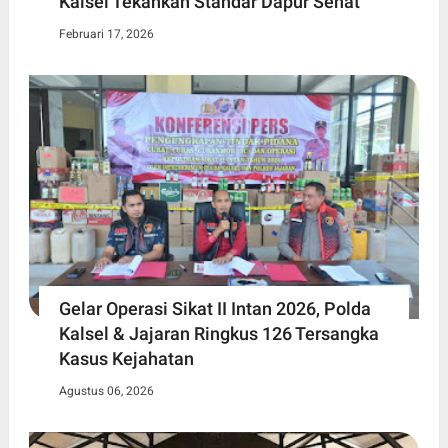
Kalsel Tekankan Standar Dapur Sehat
Februari 17, 2026
Gelar Operasi Sikat II Intan 2026, Polda
Kalsel & Jajaran Ringkus 126 Tersangka
Kasus Kejahatan
Agustus 06, 2026