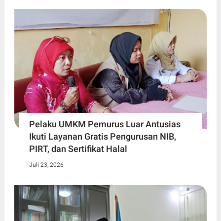
Pelaku UMKM Pemurus Luar Antusias
Ikuti Layanan Gratis Pengurusan NIB,
PIRT, dan Sertifikat Halal
Juli 23, 2026