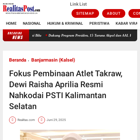
Link List
SITEMAP
ABOUT
CO
HOME
NASIONAL
HUKUM & KRIMINAL
PERISTIWA
KABAR VIRAL
BREAKING
Dukung Program Presiden, 15 Taruna Akpol dan AAL Rampungkan Kegiatan 'Taruna Ba
NEWS
Beranda
Banjarmasin (Kalsel)
Fokus Pembinaan Atlet Takraw,
Dewi Raisha Aprilia Resmi
Nahkodai PSTI Kalimantan
Selatan
Realitas.com
Juni 29, 2025